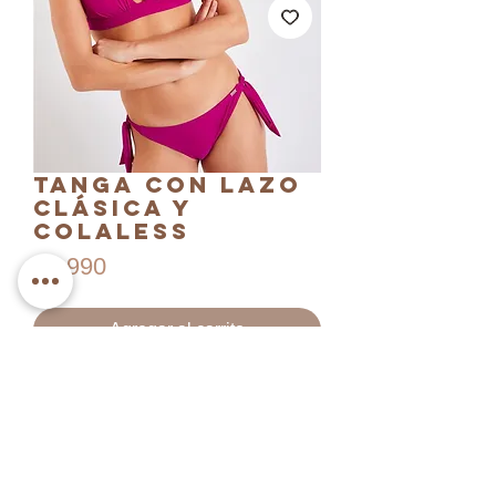
Tanga con lazo
Clásica y
Colaless
Precio
$3.990
Agregar al carrito
Realizar compra
Dos versiones de tanga en una: una
clásica, aunque un poco más rebajada