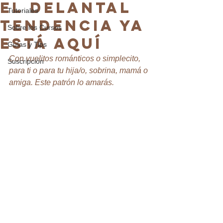
EL DELANTAL
Tutoriales
TENDENCIA YA
Sobre los Cursos
ESTÁ AQUÍ
Guías y Tips
Con vuelitos románticos o simplecito, 
Suscripción
para ti o para tu hija/o, sobrina, mamá o 
amiga. Este patrón lo amarás.