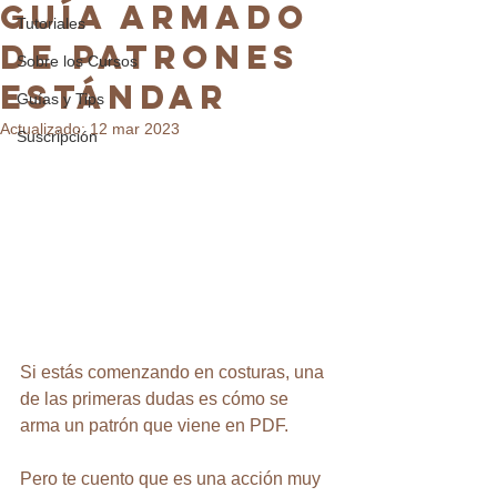
GUÍA ARMADO
Tutoriales
DE PATRONES
Sobre los Cursos
ESTÁNDAR
Guías y Tips
Actualizado:
12 mar 2023
Suscripción
Si estás comenzando en costuras, una 
de las primeras dudas es cómo se 
arma un patrón que viene en PDF. 
Pero te cuento que es una acción muy 