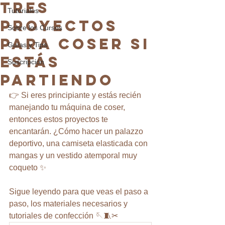
TRES
Tutoriales
PROYECTOS
Sobre los Cursos
PARA COSER SI
Guías y Tips
ESTÁS
Suscripción
PARTIENDO
👉 Si eres principiante y estás recién 
manejando tu máquina de coser, 
entonces estos proyectos te 
encantarán. ¿Cómo hacer un palazzo 
deportivo, una camiseta elasticada con 
mangas y un vestido atemporal muy 
coqueto ✨
Sigue leyendo para que veas el paso a 
paso, los materiales necesarios y 
tutoriales de confección 🪡🧵✂