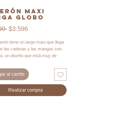
erón Maxi
nga Globo
Precio
Precio de oferta
90 
$3.596
erón tiene un largo maxi que llega
de las caderas y las mangas son
bo, un diseño que está muy de
que puedas decorar con cuellos
es o tipo beatle.
ar al carrito
de es un pdf para imprimir en hoja
 cualquier impresora. Viene
Realizar compra
 en tallas S, M y L. Encontrarás
ial de referencia que te servirá para
cción.
n no trae capucha ni bolsillos, pero
usar cualquier modelo que tengas,