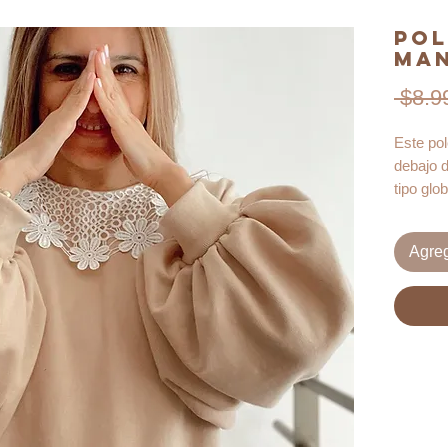
Pol
Ma
 $8.9
Este pol
debajo 
tipo glo
moda y 
especial
Agreg
Este mol
carta en
escalado
un tutor
la confe
El patró
puedes 