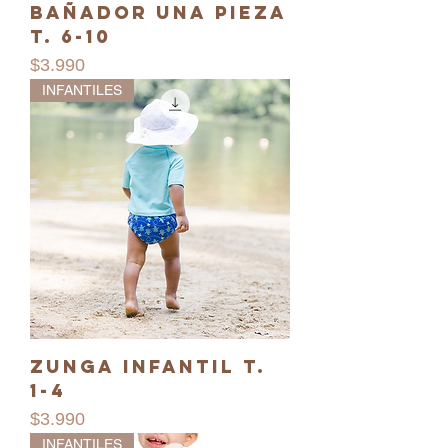
Bañador una pieza
T. 6-10
Precio
$3.990
INFANTILES
Zunga infantil T.
1-4
Precio
$3.990
INFANTILES