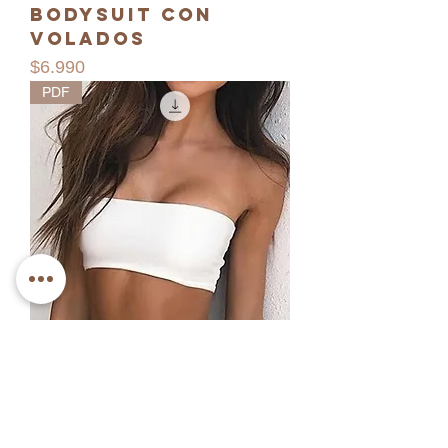
Bodysuit con
volados
Precio
$6.990
PDF
Molde Crop
Strapless
Precio
$6.990
Trajes de Baño