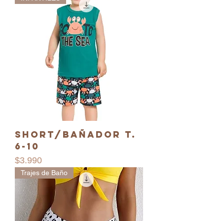
Short/Bañador T.
6-10
Precio
$3.990
Trajes de Baño