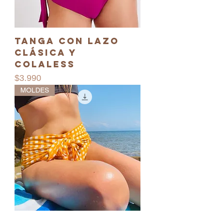
Tanga con lazo
Clásica y
Colaless
Precio
$3.990
MOLDES