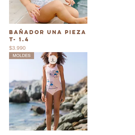
Bañador una pieza
T- 1.4
Precio
$3.990
MOLDES