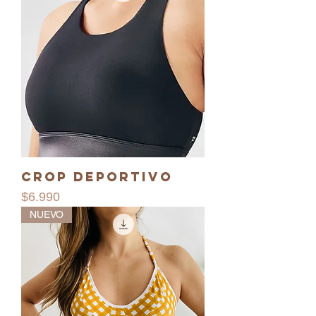
Crop Deportivo
Precio
$6.990
NUEVO