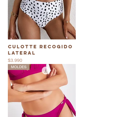
Culotte recogido
lateral
Precio
$3.990
MOLDES