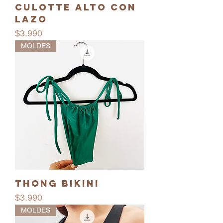
Culotte alto con
lazo
Precio
$3.990
MOLDES
Thong bikini
Precio
$3.990
MOLDES