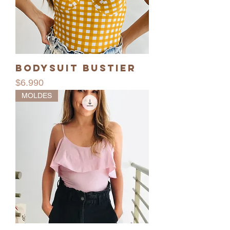
Bodysuit Bustier
Precio
$6.990
MOLDES