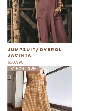
Jumpsuit/Overol
Jacinta
Precio
$10.990
PATRÓN + GUÍA