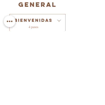
general
Bienvenidas
.
4 pasos
Confección
.
3 pasos
Precio
Pago único
$8.000