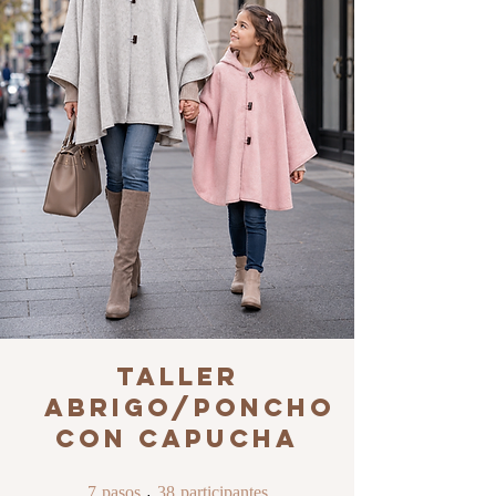
Taller
Abrigo/Poncho
con Capucha
7 pasos
38 participantes
7
pasos
38
participantes