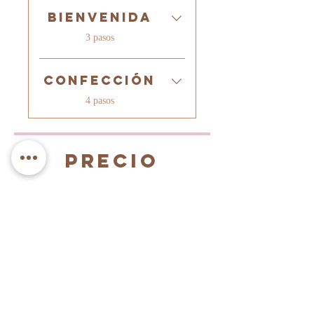
Bienvenida
.
3 pasos
Confección
.
4 pasos
Precio
Pago único
$15.000
Plan Yo hago mi Ropa
$99.800