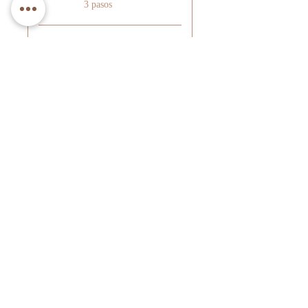
3 pasos
Confección
.
2 pasos
Precio
Pago único
$15.000
Plan Yo hago mi Ropa
$99.800