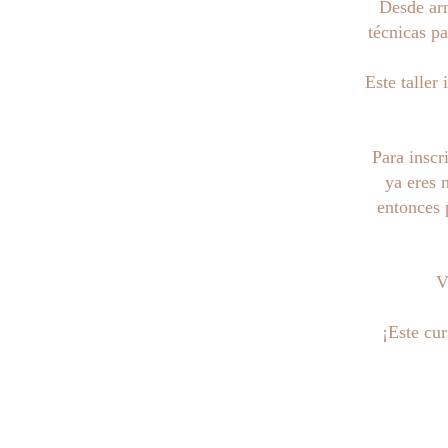
Desde arm
técnicas pa
Este taller
Para inscr
ya eres 
entonces 
V
¡Este cu