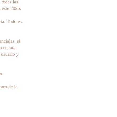
 todas las
s este 2026.
rta. Todo es
nciales, si
a cuenta,
 usuario y
o.
tro de la