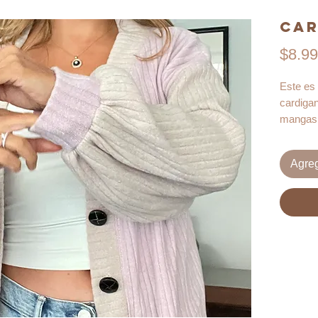
Car
$8.9
Este es
cardigan
mangas 
hacerlo 
cualquie
Agreg
Es un a
carta en
Este mo
armado 
confecc
está en
enseñan