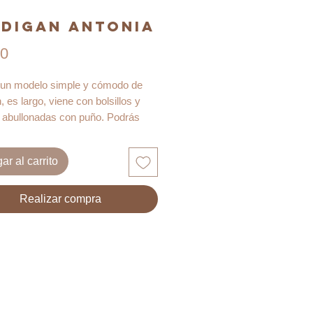
digan Antonia
Precio
90
 un modelo simple y cómodo de
, es largo, viene con bolsillos y
abullonadas con puño. Podrás
con 1,50 a 2 mts de tela lanillas de
r tipo, sofía, scuba o franelas.
ar al carrito
rchivo PDF para imprimir en hoja
 cualquier impresora.
Realizar compra
lde no viene con instrucciones de
de prendas, podrás aprender su
ión con el
Taller de Cardigan
que
 cursos pack. En ese curso se
 dos versiones de cardigan.