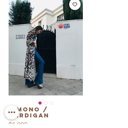
Kimono /
Cardigan
Precio
$6.990