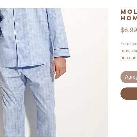
Mol
Hom
$6.9
Ya disp
masculi
una cam
larga y 
lateral.
Agreg
Podrás h
franela 
mts apro
la pers
largos d
antes de
Este mol