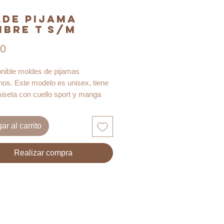
de Pijama
bre T S/M
Precio
90
onible moldes de pijamas
nos. Este modelo es unisex, tiene
iseta con cuello sport y manga
un pantalón holgado sin costura
ar al carrito
acerlo con lino, algodón, jersey o
para pijamas, necesitarás desde 3
Realizar compra
x, dependendiendo de la altura de
ona. Te recomendamos medir los
e la camisa y largo de piernas
 cortar tela.
de viene en dos tallas S y M,