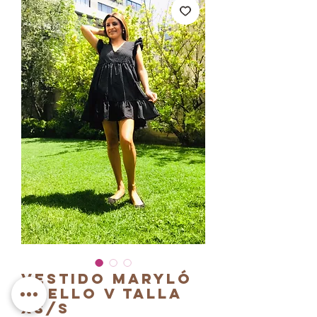
Vestido Maryló
cuello V Talla
XS/S