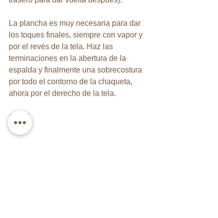
La plancha es muy necesaria para dar 
los toques finales, siempre con vapor y 
por el revés de la tela. Haz las 
terminaciones en la abertura de la 
espalda y finalmente una sobrecostura 
por todo el contorno de la chaqueta, 
ahora por el derecho de la tela.
¡Listo!
PS. Otras telas que se me ocurre 
quedaría bien, es terciopelo, algodón 
afranelado, scuba, cotelé, punto roma, 
entre otras.