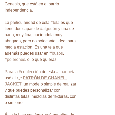
Génesis, que está en el barrio 
Independencia.
La particularidad de esta 
#tela
 es que 
tiene dos capas de 
#algodón
 y una de 
nada, muy fina, haciéndola muy 
abrigada, pero no sofocante, ideal para 
media estación. Es una tela que 
además puedes usar en 
#buzos
, 
#polerones
, o lo que quieras.
Para la 
#confección
 de esta 
#chaqueta
usé el 👉 
PATRÓN DE CHANEL 
JACKET
, un modelo simple de realizar 
y que puedes personalizar con 
distintas telas, mezclas de texturas, con 
o sin forro.
Ésta la hice con forro, usé popelina de 