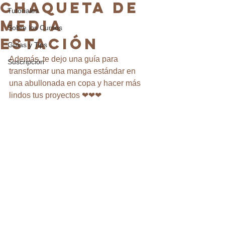
CHAQUETA DE
Tutoriales
MEDIA
Sobre los Cursos
ESTACIÓN
Guías y Tips
Además, te dejo una guía para 
Suscripción
transformar una manga estándar en 
una abullonada en copa y hacer más 
lindos tus proyectos ❤❤❤