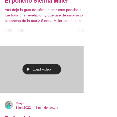
Maryló
29 jun 2022
1 min de lectura
El poncho Sienna Miller
Acá dejo la guía de cómo hacer este poncho que
fue toda una revelación y que usé de inspiración,
el poncho de la actriz Sienna Miller con el que
aparece en la serie "Anatomía de un escándalo"
de Netflix (la serie es buenísima, así que te la
recomiendo si aún no la has visto) 🤩
Load video