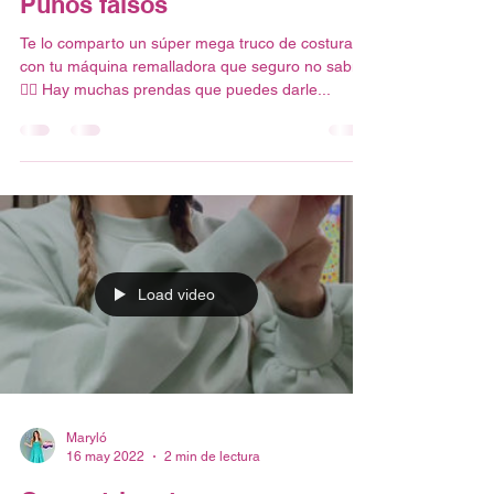
Maryló
8 jun 2022
1 min de lectura
Puños falsos
Te lo comparto un súper mega truco de costura
con tu máquina remalladora que seguro no sabías
👌🏼 Hay muchas prendas que puedes darle...
Load video