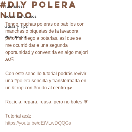
#DIY Polera
Tutoriales
Nudo
Sobre los Cursos
Tengo muchas poleras de pabilos con 
Guías y Tips
manchas o piquetes de la lavadora, 
Suscripción
pero me niego a botarlas, así que se 
me ocurrió darle una segunda 
oportunidad y convertirla en algo mejor! 
🙏🏻
Con este sencillo tutorial podrás revivir 
una 
#polera
 sencilla y transformarla en 
un 
#crop
 con 
#nudo
 al centro ✂️
Recicla, repara, reusa, pero no botes 💚
Tutorial acá:
https://youtu.be/dEiVLwDQQGs