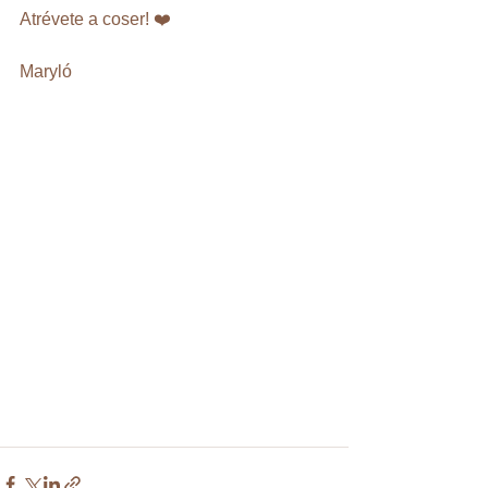
Atrévete a coser! ❤️
Maryló