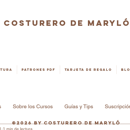
COSTURERO DE MARYL
stura
Patrones PDF
Tarjeta de regalo
Bl
s
Sobre los Cursos
Guías y Tips
Suscripció
©2026 by Costurero de Maryló
1
1 min de lectura