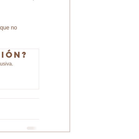
 que no 
ción?
usiva.