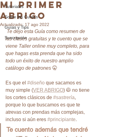
Mi primer
Tutoriales
abrigo
Sobre los Cursos
Actualizado:
17 ago 2022
Guías y Tips
 Te dejo esta Guía como resumen de 
Suscripción
las clases gratuitas y te cuento que se 
viene Taller online muy completo, para 
que hagas esta prenda que ha sido 
todo un éxito de nuestro amplio 
catálogo de patrones 
🤫
Es que el 
#diseño
 que sacamos es 
muy simple (
VER ABRIGO
) 🧥 no tiene 
los cortes clásicos de 
#sastrería
, 
porque lo que buscamos es que te 
atrevas con prendas más complejas, 
incluso si aún eres 
#principiante
.
Te cuento además que tendré 