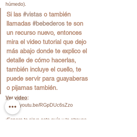
húmedo). 
Si las 
#vistas
 o también 
llamadas 
#bebederos
 te son 
un recurso nuevo, entonces 
mira el video tutorial que dejo 
más abajo donde te explico el 
detalle de cómo hacerlas, 
también incluye el cuello, te 
puede servir para guayaberas 
o pijamas también.
Ver video
:  
https://youtu.be/RGpDUc6sZzo
¡Espero te sirva esta guía y te atrevas 
con una prenda muy versátil!